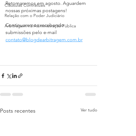
Retornaremos em agosto. Aguardem 
Cláusulas Contratuais
nossas próximas postagens!
Relação com o Poder Judiciário
Continuaremos recebendo 
Arbitragem na Administração Pública
submissões pelo e-mail 
contato@blogdearbitragem.com.br
Ver tudo
Posts recentes