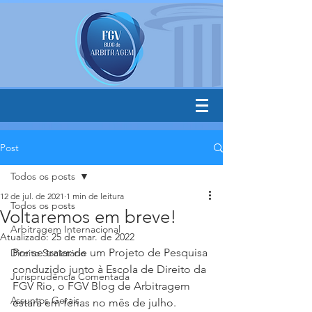
Post
Todos os posts
12 de jul. de 2021
1 min de leitura
Todos os posts
Voltaremos em breve!
Arbitragem Internacional
Atualizado:
25 de mar. de 2022
Por se tratar de um Projeto de Pesquisa 
Direito Societário
conduzido junto à Escola de Direito da 
Jurisprudência Comentada
FGV Rio, o FGV Blog de Arbitragem 
Assuntos Gerais
estará em férias no mês de julho. 