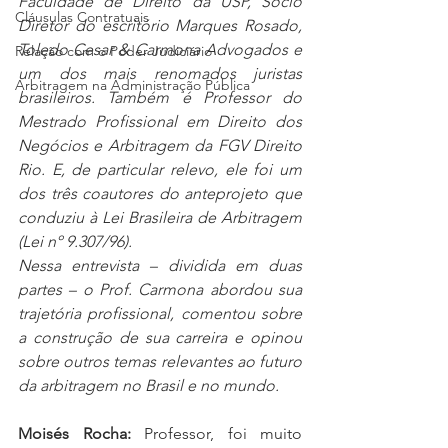
Faculdade de Direito da USP, Sócio 
Cláusulas Contratuais
Diretor do escritório Marques Rosado, 
Toledo Cesar & Carmona Advogados e 
Relação com o Poder Judiciário
um dos mais renomados juristas 
Arbitragem na Administração Pública
brasileiros. Também é Professor do 
Mestrado Profissional em Direito dos 
Negócios e Arbitragem da FGV Direito 
Rio. E, de particular relevo, ele foi um 
dos três coautores do anteprojeto que 
conduziu à Lei Brasileira de Arbitragem 
(Lei nº 9.307/96).
Nessa entrevista – dividida em duas 
partes – o Prof. Carmona abordou sua 
trajetória profissional, comentou sobre 
a construção de sua carreira e opinou 
sobre outros temas relevantes ao futuro 
da arbitragem no Brasil e no mundo.
Moisés Rocha: 
Professor, foi muito 