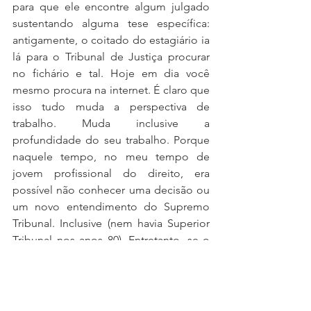
para que ele encontre algum julgado 
sustentando alguma tese específica: 
antigamente, o coitado do estagiário ia 
lá para o Tribunal de Justiça procurar 
no fichário e tal. Hoje em dia você 
mesmo procura na internet. É claro que 
isso tudo muda a perspectiva de 
trabalho. Muda inclusive a 
profundidade do seu trabalho. Porque 
naquele tempo, no meu tempo de 
jovem profissional do direito, era 
possível não conhecer uma decisão ou 
um novo entendimento do Supremo 
Tribunal. Inclusive (nem havia Superior 
Tribunal nos anos 80). Entretanto, se o 
Moisés me diz isso hoje [que não 
conhece uma decisão ou novo 
entendimento], diria que ele é pura e 
simplesmente incompetente. Que não 