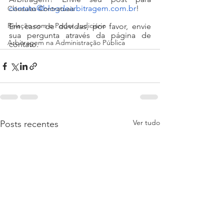
contato@blogdearbitragem.com.br
!
Cláusulas Contratuais
Relação com o Poder Judiciário
Em caso de dúvidas, por favor, envie 
sua pergunta através da página de 
Arbitragem na Administração Pública
contato.
Ver tudo
Posts recentes