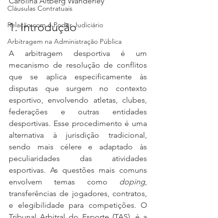
Carolina Altberg Wanderley
Cláusulas Contratuais
1. Introdução
Relação com o Poder Judiciário
Arbitragem na Administração Pública
A arbitragem desportiva é um 
mecanismo de resolução de conflitos 
que se aplica especificamente às 
disputas que surgem no contexto 
esportivo, envolvendo atletas, clubes, 
federações e outras entidades 
desportivas. Esse procedimento é uma 
alternativa à jurisdição tradicional, 
sendo mais célere e adaptado às 
peculiaridades das atividades 
esportivas. As questões mais comuns 
envolvem temas como 
doping
, 
transferências de jogadores, contratos, 
e elegibilidade para competições. O 
Tribunal Arbitral do Esporte (TAS), é a 