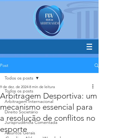
Post
Todos os posts
9 de dez. de 2024
8 min de leitura
Todos os posts
Arbitragem Desportiva: um
Arbitragem Internacional
mecanismo essencial para
Direito Societário
a resolução de conflitos no
Jurisprudência Comentada
esporte
Assuntos Gerais