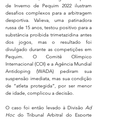
de Inverno de Pequim 2022 ilustram 
desafios complexos para a arbitragem 
desportiva. Valieva, uma patinadora 
russa de 15 anos, testou positivo para a 
substância proibida trimetazidina antes 
dos jogos, mas o resultado foi 
divulgado durante as competições em 
Pequim. O Comitê Olímpico 
Internacional (COI) e a Agência Mundial 
Antidoping (WADA) pediram sua 
suspensão imediata, mas sua condição 
de “atleta protegida”, por ser menor 
de idade, complicou a decisão.
O caso foi então levado à Divisão 
Ad 
Hoc 
do Tribunal Arbitral do Esporte 
(TAS), que permitiu a participação de 
Valieva até a conclusão da investigação, 