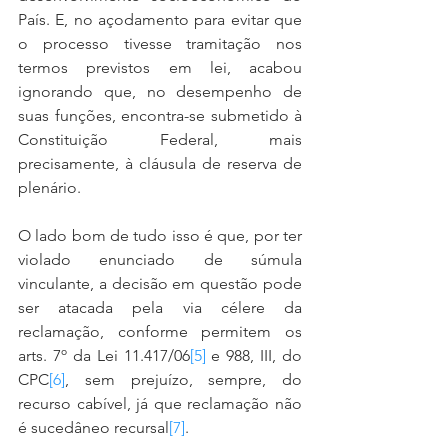
País. E, no açodamento para evitar que 
o processo tivesse tramitação nos 
termos previstos em lei, acabou 
ignorando que, no desempenho de 
suas funções, encontra-se submetido à 
Constituição Federal, mais 
precisamente, à cláusula de reserva de 
plenário.
O lado bom de tudo isso é que, por ter 
violado enunciado de súmula 
vinculante, a decisão em questão pode 
ser atacada pela via célere da 
reclamação, conforme permitem os 
arts. 7º da Lei 11.417/06
[5]
 e 988, III, do 
CPC
[6]
, sem prejuízo, sempre, do 
recurso cabível, já que reclamação não 
é sucedâneo recursal
[7]
.