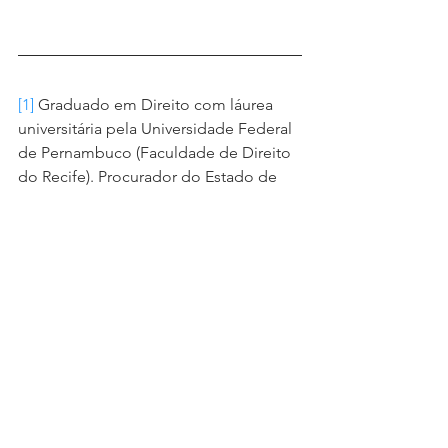
[1]
 Graduado em Direito com láurea 
universitária pela Universidade Federal 
de Pernambuco (Faculdade de Direito 
do Recife). Procurador do Estado de 
São Paulo. Ex-Procurador do Estado 
do Rio Grande do Sul. Ex-Procurador 
do Estado de Rondônia. Professor de 
cursos preparatórios para concursos 
públicos. Autor de livros jurídicos. 
Sócio fundador dos cursos RevisãoPGE 
e Trino Concursos.
[2]
 Procurador do Estado de São Paulo. 
Doutor e Mestre em Direito do Estado 
pela PUC-SP. Professor do Programa 
de Doutorado e Mestrado em Direito 