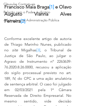
Cláusulas Contratuais
Francisco Maia Braga
[1]
 e Olavo 
Relação com o Poder Judiciário
Augusto Vianna Alves 
Arbitragem na Administração Pública
Ferreira
[2]
Conforme excelente artigo de autoria 
de Thiago Marinho Nunes, publicado 
no 
site
 Migalhas
[3]
, o Tribunal de 
Justiça de São Paulo, ao julgar o 
Agravo de Instrumento nº 2263639-
76.2020.8.26.0000, recusou a aplicação 
do sigilo processual previsto no art. 
189, IV, do CPC a uma ação anulatória 
de sentença arbitral. O caso foi julgado 
em 02/03/2021 pela 1ª Câmara 
Reservada de Direito Empresarial. No 
mesmo sentido, vide decisão 