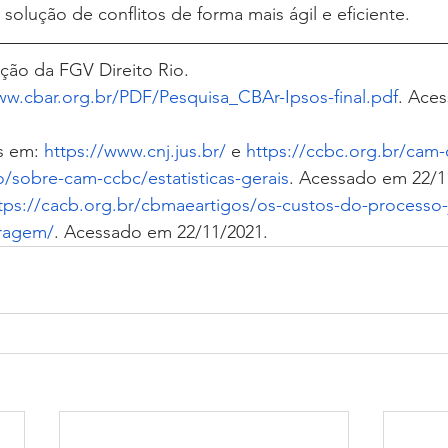
a solução de conflitos de forma mais ágil e eficiente.
ção da FGV Direito Rio.
w.cbar.org.br/PDF/Pesquisa_CBAr-Ipsos-final.pdf
. Ace
s em: 
https://www.cnj.jus.br/
 e 
https://ccbc.org.br/cam-
/sobre-cam-ccbc/estatisticas-gerais
. Acessado em 22/1
tps://cacb.org.br/cbmaeartigos/os-custos-do-processo-j
tragem/
. Acessado em 22/11/2021. 