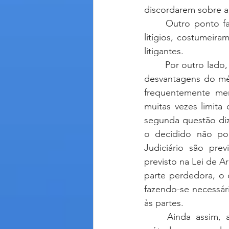
discordarem sobre a 
	Outro ponto favorável à arbitragem diz respeito à garantia da confidencialidade dos 
litígios, costumeir
litigantes.
	Por outro lado, algumas características da arbitragem são às vezes consideradas como 
desvantagens do mét
frequentemente men
muitas vezes limita
segunda questão diz 
o decidido não pod
Judiciário são pre
previsto na Lei de Ar
parte perdedora, o 
fazendo-se necessári
às partes.  
	Ainda assim, a arbitragem vem alcançando cada vez mais adesão na escolha do 