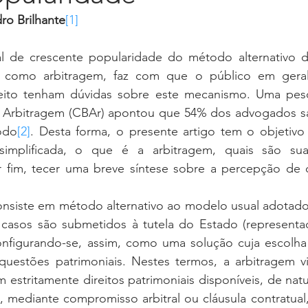
ro Brilhante
[1]
do como arbitragem, faz com que o público em gera
reito tenham dúvidas sobre este mecanismo. Uma pesqu
de Arbitragem (CBAr) apontou que 54% dos advogados 
odo
[2]
. Desta forma, o presente artigo tem o objetivo 
simplificada, o que é a arbitragem, quais são sua
 fim, tecer uma breve síntese sobre a percepção de d
s casos são submetidos à tutela do Estado (representad
onfigurando-se, assim, como uma solução cuja escolha é
 questões patrimoniais. Nestes termos, a arbitragem vi
 estritamente direitos patrimoniais disponíveis, de natu
s, mediante compromisso arbitral ou cláusula contratua