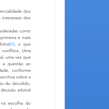
 interesses dos 
rimeira e mais 
itral
[4]
, o que 
conflitos. Uma 
al, uma vez que 
 a questão ao 
ade, conforme 
ercitiva sobre a 
o do decidido, 
ecisão arbitral 