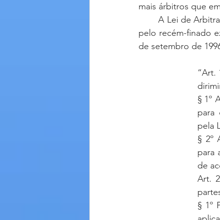
mais árbitros que em
	A Lei de Arbitragem (Lei 9307/96), cujo projeto foi coordenado no Congresso Nacional 
pelo recém-finado e
de setembro de 1996
“Art.
dirimi
§ 1º 
para 
pela 
§ 2º 
para 
de ac
Art. 
parte
§ 1º 
aplic