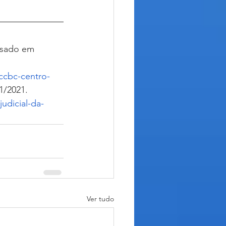
ssado em 
ccbc-centro-
1/2021.
udicial-da-
Ver tudo