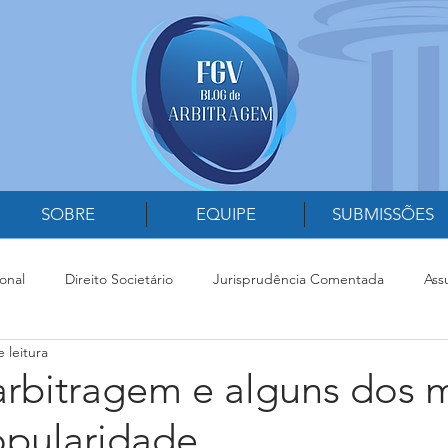
SOBRE
EQUIPE
SUBMISSÕES
onal
Direito Societário
Jurisprudência Comentada
Ass
 leitura
 com o Poder Judiciário
Arbitragem na Administração Pública
arbitragem e alguns dos 
opularidade