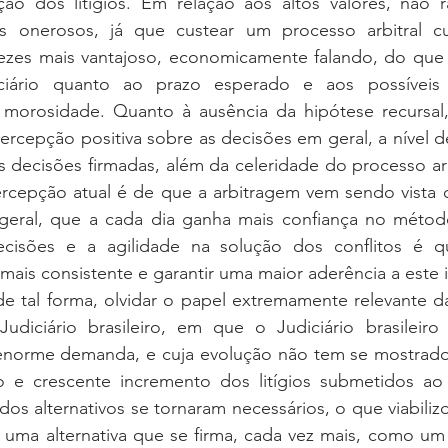
o dos litígios. Em relação aos altos valores, não 
 onerosos, já que custear um processo arbitral cur
 vezes mais vantajoso, economicamente falando, do que 
ciário quanto ao prazo esperado e aos possíveis c
 morosidade. Quanto à ausência da hipótese recursal, 
ercepção positiva sobre as decisões em geral, a nível de
 decisões firmadas, além da celeridade do processo arbi
cepção atual é de que a arbitragem vem sendo vista 
eral, que a cada dia ganha mais confiança no método
cisões e a agilidade na solução dos conflitos é qu
mais consistente e garantir uma maior aderência a este i
udiciário brasileiro, em que o Judiciário brasileiro 
orme demanda, e cuja evolução não tem se mostrado s
 e crescente incremento dos litígios submetidos ao 
os alternativos se tornaram necessários, o que viabiliz
uma alternativa que se firma, cada vez mais, como um 