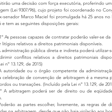
itirão uma decisão com força executória, proferindo um
x-senador Marco Maciel foi promulgada há 25 anos no Br
 e tem as seguintes disposições gerais:
 1º As pessoas capazes de contratar poderão valer-se da 
r litígios relativos a direitos patrimoniais disponíveis.
A administração pública direta e indireta poderá utilizar-
dirimir conflitos relativos a direitos patrimoniais dispon
Lei nº 13.129, de 2015)
A autoridade ou o órgão competente da administração 
a celebração de convenção de arbitragem é a mesma par
ordos ou transações. (Incluído pela Lei nº 13.129, de 201
2º A arbitragem poderá ser de direito ou de eqüidade,
s.
Poderão as partes escolher, livremente, as regras de di
adas na arbitragem, desde que não haja violação aos bo