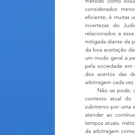
método como soluçã
considerados menos
eficiente, é muitas
incertezas do Judi
relacionados a essa
mitigada diante da p
da boa aceitação das
um modo geral a per
pela sociedade em g
dos acertos das de
arbitragem cada vez 
	Não se pode, de tal forma, olvidar o papel extremamente relevante da arbitragem no 
contexto atual do J
submerso por uma en
atender ao contínuo
tempos atuais, métod
da arbitragem como 