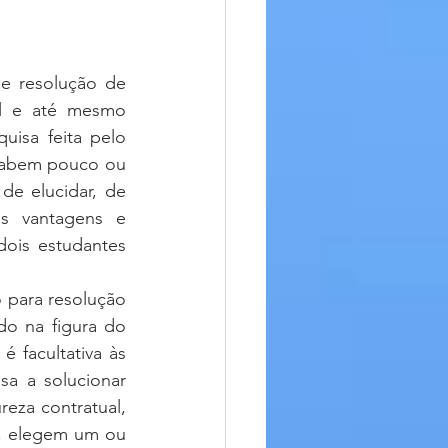
l e até mesmo 
isa feita pelo 
sabem pouco ou 
de elucidar, de 
s vantagens e 
ois estudantes 
o na figura do 
 facultativa às 
sa a solucionar 
reza contratual, 
l, elegem um ou 