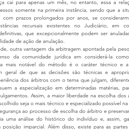
ça cai para apenas um mês, no entanto, essa a relaç
essos somente na primeira instância, sendo que a si
, com prazos prolongados por anos, se considerarmo
nstâncias recursais existentes no Judiciário, em co
 definitivas, que excepcionalmente podem ser anuladas 
ilidade de ação de anulação.
enso da comunidade jurídica em considerá-la com
tiva mais notável do método é o caráter técnico e a
 geral de que as decisões são técnicas e apropria
eriência dos árbitros com o tema que julgam, diferente
suem a especialização em determinadas matérias, par
julgamentos. Assim, a maior liberdade na escolha dos á
colhido seja o mais técnico e especializado possível na 
segurança ao processo de escolha do árbitro e preservar
ia uma análise do histórico do indivíduo e, assim, gar
 posição imparcial. Além disso, existe para as partes 