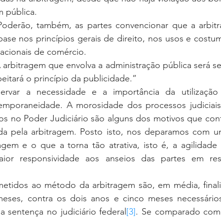
 pública.
Poderão, também, as partes convencionar que a arbitra
ase nos princípios gerais de direito, nos usos e costum
nacionais de comércio.
A arbitragem que envolva a administração pública será se
eitará o princípio da publicidade.”    
temporaneidade. A morosidade dos processos judiciais
s no Poder Judiciário são alguns dos motivos que contr
 pela arbitragem. Posto isto, nos deparamos com um
agem e o que a torna tão atrativa, isto é, a agilidade
aior responsividade aos anseios das partes em reso
eses, contra os dois anos e cinco meses necessários
 sentença no judiciário federal
[3]
. Se comparado com 