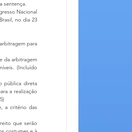
a sentença. 
asil, no dia 23 
arbitragem para 
se da arbitragem 
íveis. (Incluído 
pública direta 
a a realização 
5)
 a critério das 
reito que serão 
ns costumes e à 