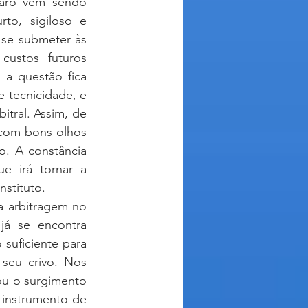
raro vêm sendo 
to, sigiloso e 
se submeter às 
ustos futuros 
a questão fica 
 tecnicidade, e 
tral. Assim, de 
com bons olhos 
. A constância 
e irá tornar a 
nstituto.
já se encontra 
uficiente para 
seu crivo. Nos 
ou o surgimento 
instrumento de 