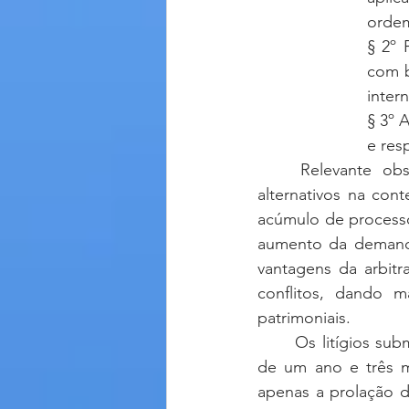
ordem
§ 2º 
com b
inter
§ 3º 
e resp
	Relevante observar a necessidade e a importância da utilização de tais meios 
alternativos na con
acúmulo de processo
aumento da demanda
vantagens da arbitr
conflitos, dando m
patrimoniais.
	Os litígios submetidos ao método da arbitragem são, em média, finalizados no prazo 
de um ano e três m
apenas a prolação da