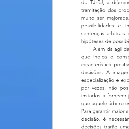
do TJ-RJ, a diferen
tramitação dos proc
muito ser majorada
possibilidades e i
sentenças arbitrais
hipóteses de possib
	Além da agilidade, outra vantagem da arbitragem apontada pela pesquisa do CBAr e 
que indica o cons
característica posi
decisões. A imagem
especialização e exp
por vezes, não pos
instados a fornecer 
que aquele árbitro es
Para garantir maior 
decisão, é necessár
decisões trarão uma