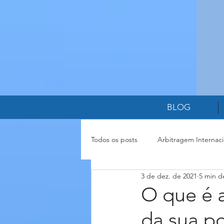
BLOG
Todos os posts
Arbitragem Internaci
3 de dez. de 2021
5 min de
Cláusulas Contratuais
Relação
O que é 
da sua p