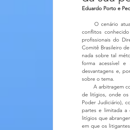
Eduardo Porto e Ped
	O cenário atual de crescente popularidade do método alternativo de resolução de 
conflitos conheci
profissionais do Di
Comitê Brasileiro 
nada sobre tal mét
forma acessível e 
desvantagens e, por
sobre o tema.
	A arbitragem consiste em método alternativo ao modelo usual adotado para resolução 
de litígios, onde o
Poder Judiciário), c
partes e limitada a
litígios que abrangem
em que os litigante