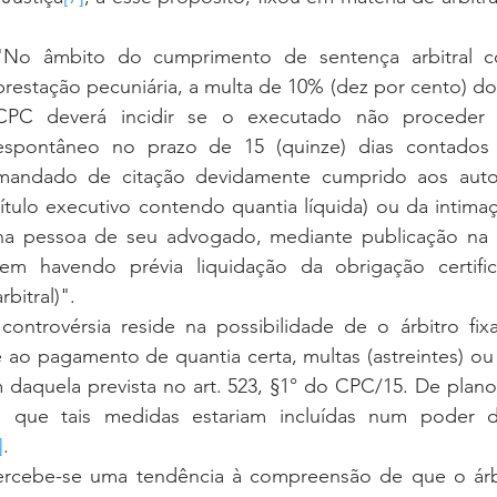
"No âmbito do cumprimento de sentença arbitral co
prestação pecuniária, a multa de 10% (dez por cento) do 
CPC deverá incidir se o executado não proceder
espontâneo no prazo de 15 (quinze) dias contados 
mandado de citação devidamente cumprido aos auto
título executivo contendo quantia líquida) ou da intima
na pessoa de seu advogado, mediante publicação na im
(em havendo prévia liquidação da obrigação certific
arbitral)".
 ao pagamento de quantia certa, multas (astreintes) ou
m daquela prevista no art. 523, §1° do CPC/15. De plano,
a que tais medidas estariam incluídas num poder d
]
.