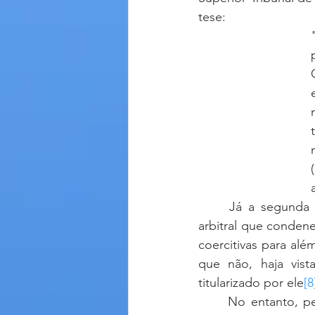
tese:
	Já a segunda controvérsia reside na possibilidade de o árbitro fixar, em sentença 
arbitral que condene
coercitivas para alé
que não, haja vist
titularizado por ele
[8
	No entanto, percebe-se uma tendência à compreensão de que o árbitro, apesar de 