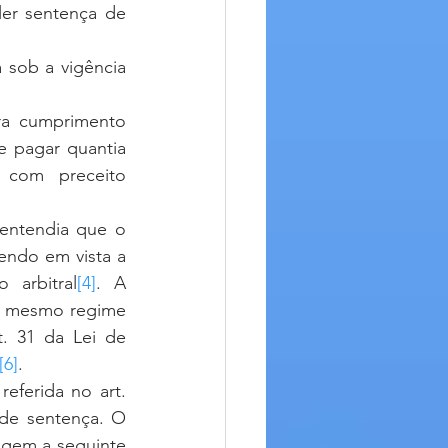
ler sentença de 
e pagar quantia 
 com preceito 
endo em vista a 
 arbitral
[4]
. A 
 o mesmo regime 
. 31 da Lei de 
[6]
.
de sentença. O 
agem a seguinte 