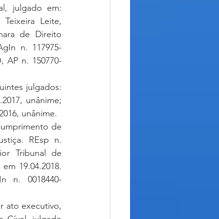
l, julgado em: 
Teixeira Leite, 
ara de Direito 
AgIn n. 117975-
, AP n. 150770-
ntes julgados: 
.2017, unânime; 
.2016, unânime.
 cumprimento de 
stiça. REsp n. 
or Tribunal de 
em 19.04.2018. 
n n. 0018440-
 ato executivo, 