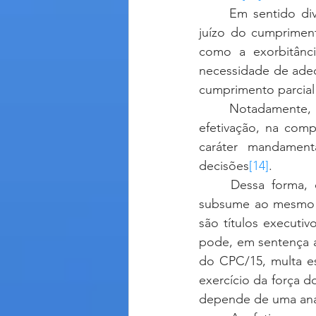
	Em sentido diverso, há julgados que consideram, conforme o caso, ser possível ao 
juízo do cumpriment
como a exorbitânc
necessidade de adeq
cumprimento parcial
	Notadamente, a discussão vem sendo guiada à luz do princípio do poder geral de 
efetivação
, na comp
caráter mandamenta
decisões
[14]
. 
	Dessa forma, o que se nota é que: (i) o cumprimento de sentenças arbitrais se 
subsume ao mesmo p
são títulos executiv
pode, em sentença arb
do CPC/15, multa e
exercício da força d
depende de uma anál