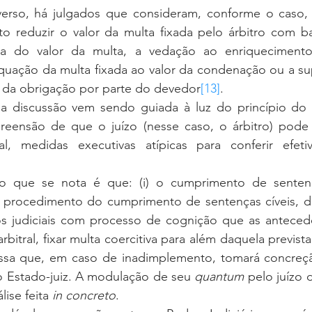
o reduzir o valor da multa fixada pelo árbitro com bas
ia do valor da multa, a vedação ao enriquecimento
uação da multa fixada ao valor da condenação ou a sup
 da obrigação por parte do devedor
[13]
.
reensão de que o juízo (nesse caso, o árbitro)
 pode 
l, medidas executivas atípicas para conferir efeti
rocedimento do cumprimento de sentenças cíveis, d
os judiciais com processo de cognição que as antecedeu;
itral, fixar multa coercitiva para além daquela prevista 
ssa que, em caso de inadimplemento, tomará concreç
o Estado-juiz. A modulação de seu 
quantum
 pelo juízo
ise feita 
in concreto
.