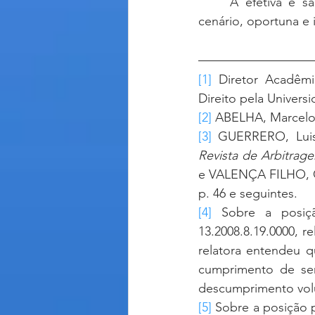
	A efetiva e saudável cooperação entre o Poder Judiciário e os árbitros é, nesse 
cenário, oportuna e 
[1]
 Diretor Acadêm
Direito pela Univers
[2]
 ABELHA, Marcelo
[3]
Revista de Arbitrag
e VALENÇA FILHO, C
p. 46 e seguintes.
[4]
 Sobre a posiçã
13.2008.8.19.0000, re
relatora entendeu q
cumprimento de sent
descumprimento volu
[5]
 Sobre a posição p