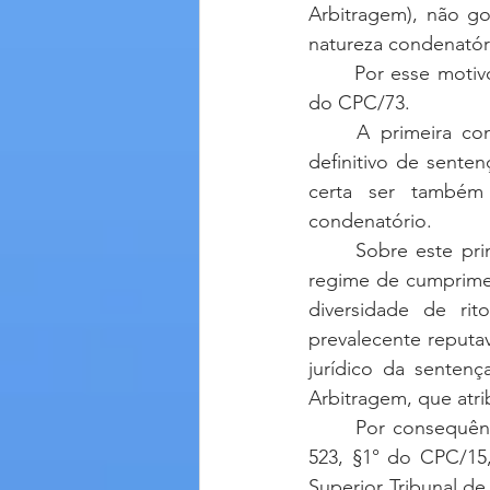
Arbitragem), não go
natureza condenatór
	Por esse motivo, duas questões se punham como controversas, ainda sob a vigência 
do CPC/73. 
	A primeira controvérsia pairava sobre a possibilidade de o rito para cumprimento 
definitivo de sente
certa ser também 
condenatório. 
	Sobre este primeiro ponto, duas eram as posições. Uma minoritária entendia que o 
regime de cumpriment
diversidade de rit
prevalecente reputa
jurídico da sentença
Arbitragem, que atrib
	Por consequência, não restam dúvidas acerca da aplicação da multa referida no art. 
523, §1° do CPC/15,
Superior Tribunal de