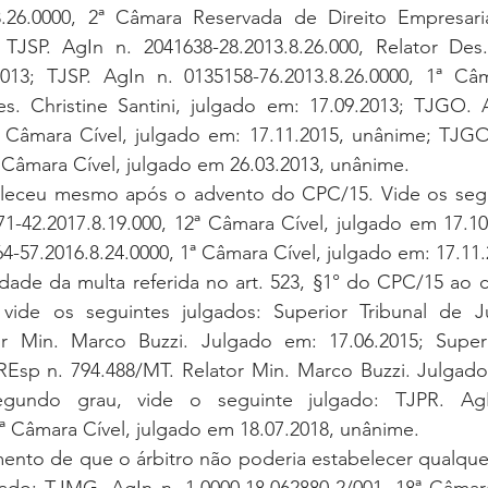
8.26.0000, 2ª Câmara Reservada de Direito Empresaria
 TJSP. AgIn n. 2041638-28.2013.8.26.000, Relator Des. 
013; TJSP. AgIn n. 0135158-76.2013.8.26.0000, 1ª Câm
es. Christine Santini, julgado em: 17.09.2013; TJGO. 
2ª Câmara Cível, julgado em: 17.11.2015, unânime; TJGO
ª Câmara Cível, julgado em 26.03.2013, unânime.
aleceu mesmo após o advento do CPC/15. Vide os segui
1-42.2017.8.19.000, 12ª Câmara Cível, julgado em 17.10
4-57.2016.8.24.0000, 1ª Câmara Cível, julgado em: 17.11
lidade da multa referida no art. 523, §1° do CPC/15 ao
, vide os seguintes julgados: Superior Tribunal de Ju
or Min. Marco Buzzi. Julgado em: 17.06.2015; Superi
REsp n. 794.488/MT. Relator Min. Marco Buzzi. Julgado 
gundo grau, vide o seguinte julgado: TJPR. AgI
2ª Câmara Cível, julgado em 18.07.2018, unânime.
ento de que o árbitro não poderia estabelecer qualquer