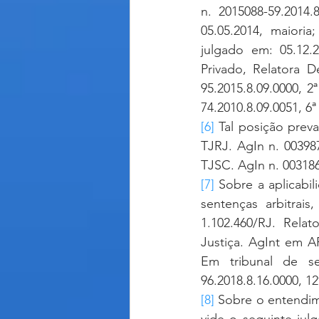
n. 2015088-59.2014.
05.05.2014, maioria;
julgado em: 05.12.2
Privado, Relatora D
95.2015.8.09.0000, 
74.2010.8.09.0051, 6
[6]
 Tal posição prev
TJRJ. AgIn n. 003987
TJSC. AgIn n. 003186
[7]
 Sobre a aplicabi
sentenças arbitrais
1.102.460/RJ. Relat
Justiça. AgInt em A
Em tribunal de se
96.2018.8.16.0000, 1
[8]
 Sobre o entendim