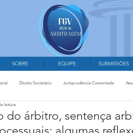
SOBRE
EQUIPE
SUBMISSÕES
onal
Direito Societário
Jurisprudência Comentada
Ass
e leitura
 com o Poder Judiciário
Arbitragem na Administração Pública
o do árbitro, sentença arbi
ocessuais: algumas refle