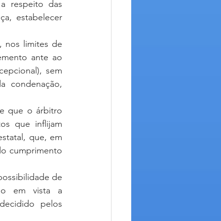
 respeito das 
a, estabelecer 
 nos limites de 
emento ante ao 
epcional), sem 
a condenação, 
 que o árbitro 
s que inflijam 
statal, que, em 
do cumprimento 
o em vista a 
ecidido pelos 