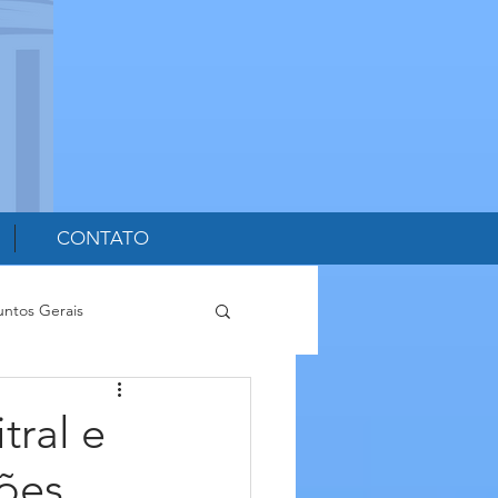
CONTATO
untos Gerais
tral e
xões