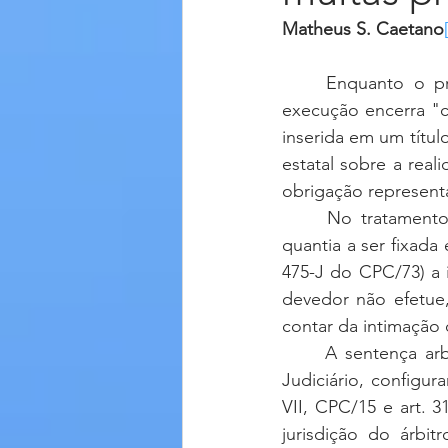
Matheus S. Caetano
	Enquanto o processo de conhecimento encerra crises de certeza, o processo de 
execução encerra "c
inserida em um título
estatal sobre a rea
obrigação represen
	No tratamento das sentenças que condenem ao pagamento de quantia certa ou 
quantia a ser fixada 
475-J do CPC/73) a 
devedor não efetue
contar da intimação 
	A sentença arbitral produz os mesmos efeitos das sentenças proferidas pelo Poder 
Judiciário, configura
VII, CPC/15 e art. 3
jurisdição do árbit