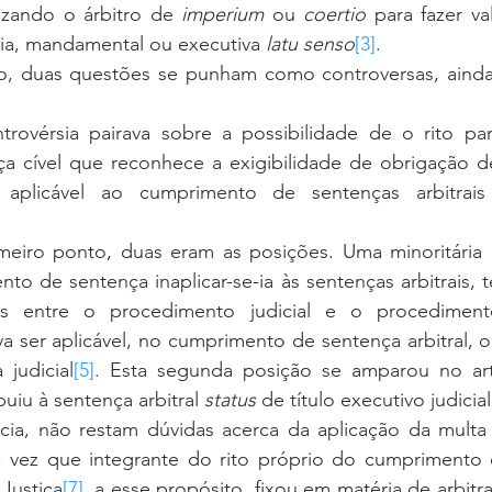
zando o árbitro de 
imperium
 ou 
coertio
 para fazer va
ia, mandamental ou executiva 
latu senso
[3]
.
nça cível que reconhece a exigibilidade de obrigação d
aplicável ao cumprimento de sentenças arbitrais
o de sentença inaplicar-se-ia às sentenças arbitrais, t
os entre o procedimento judicial e o procedimento
va ser aplicável, no cumprimento de sentença arbitral,
 judicial
[5]
. Esta segunda posição se amparou no art
uiu à sentença arbitral 
status
 de título executivo judicial
 vez que integrante do rito próprio do cumprimento 
 Justiça
[7]
, a esse propósito, fixou em matéria de arbitr