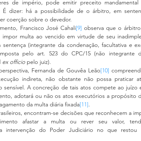
es de império, pode emitir preceito mandamental a
. É dizer: há a possibilidade de o árbitro, em sentenç
cer coerção sobre o devedor. 
imento, Francisco José Cahali
[9]
 observa que o árbitro,
e impor multa ao vencido em virtude de seu inadimpl
 sentença (integrante da condenação, facultativa e exc
imposta pelo art. 523 do CPC/15 (não integrante d
 
ex officio 
pelo juiz).
erspectiva, Fernanda de Gouvêa Leão
[10]
 compreende
cução indireta, não obstante não possa praticar ato
 sensível. A concreção de tais atos compete ao juízo e
nto, adotará ou não os atos executórios a propósito 
agamento da multa diária fixada
[11]
. 
mento afastar a multa ou rever seu valor, tend
a intervenção do Poder Judiciário no que restou d