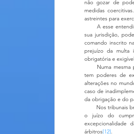
não gozar de poder
medidas coercitivas
astreintes para exer
	A esse entend
sua jurisdição, pod
comando inscrito na
prejuízo da multa 
obrigatória e exigível
	Numa mesma p
tem poderes de exe
alterações no mundo
caso de inadimpleme
da obrigação e do p
	Nos tribunais brasileiros, encontram-se decisões que reconhecem a impossibilidade de 
o juízo do cumpri
excepcionalidade d
árbitros
[12]
. 