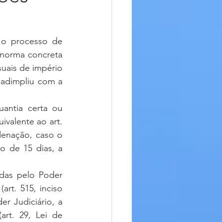
norma concreta 
suais de império 
adimpliu com a 
ivalente ao art. 
enação, caso o 
 de 15 dias, a 
art. 515, inciso 
r Judiciário, a 
rt. 29, Lei de 