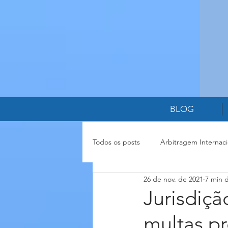
BLOG
Todos os posts
Arbitragem Internaci
26 de nov. de 2021
7 min d
Cláusulas Contratuais
Relação
Jurisdiçã
multas pr