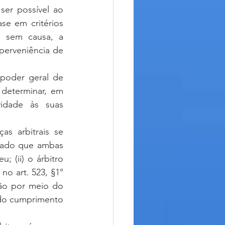
e em critérios 
 sem causa, a 
erveniência de 
determinar, em 
vidade às suas 
ado que ambas 
 (ii) o árbitro 
no art. 523, §1° 
ão por meio do 
 do cumprimento 