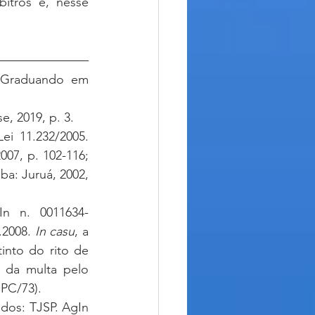
 Graduando em 
e, 2019, p. 3.
 GUERRERO, Luis Fernando. Cumprimento da Sentença Arbitral e a Lei 11.232/2005. 
007, p. 102-116; 
iba: Juruá, 2002, 
In n. 0011634-
.2008. 
In casu
, a 
into do rito de 
a da multa pelo 
CPC/73).
dos: TJSP. AgIn 