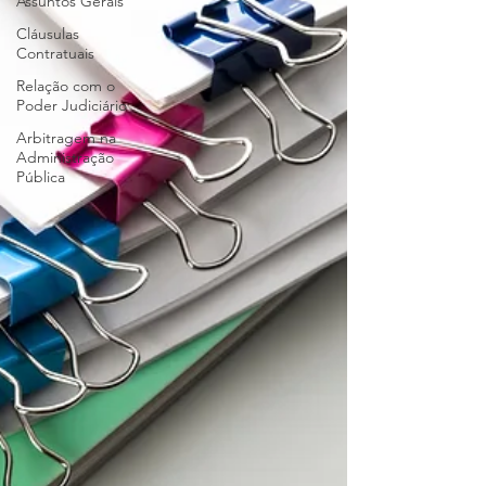
Assuntos Gerais
Cláusulas
Contratuais
Relação com o
Poder Judiciário
Arbitragem na
Administração
Pública